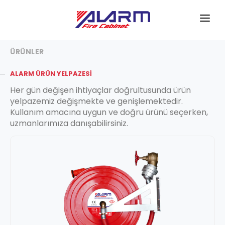
ANASAYFA
ÜRÜNLER
KURUMSAL
ALARM ÜRÜN YELPAZESİ
ÜRÜNLER
Her gün değişen ihtiyaçlar doğrultusunda ürün
yelpazemiz değişmekte ve genişlemektedir.
HİZMETLERİMİZ
Kullanım amacına uygun ve doğru ürünü seçerken,
uzmanlarımıza danışabilirsiniz.
REFERANSLAR
HABERLER
İLETİŞİM